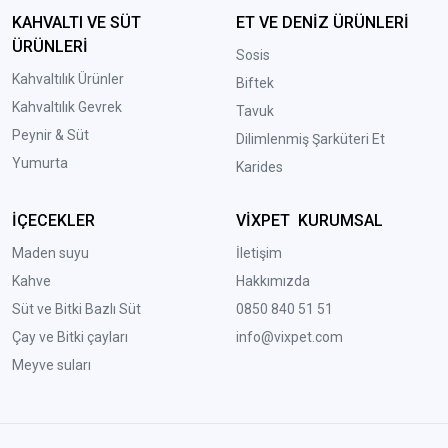
KAHVALTI VE SÜT
ET VE DENİZ ÜRÜNLERİ
ÜRÜNLERİ
Sosis
Kahvaltılık Ürünler
Biftek
Kahvaltılık Gevrek
Tavuk
Peynir & Süt
Dilimlenmiş Şarküteri Et
Yumurta
Karides
İÇECEKLER
VİXPET KURUMSAL
Maden suyu
İletişim
Kahve
Hakkımızda
Süt ve Bitki Bazlı Süt
0850 840 51 51
Çay ve Bitki çayları
info@vixpet.com
Meyve suları