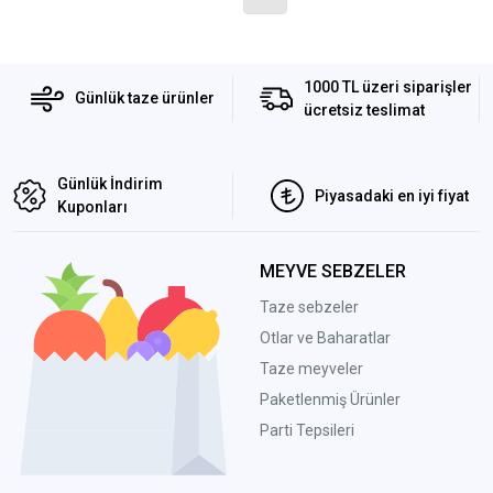
1000 TL üzeri siparişler
Günlük taze ürünler
ücretsiz teslimat
Günlük İndirim
Piyasadaki en iyi fiyat
Kuponları
MEYVE SEBZELER
Taze sebzeler
Otlar ve Baharatlar
Taze meyveler
Paketlenmiş Ürünler
Parti Tepsileri