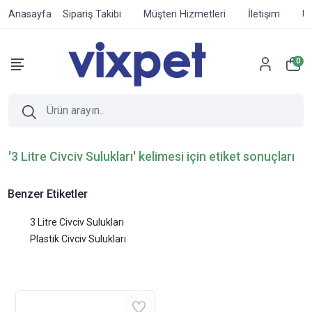
Anasayfa
Sipariş Takibi
Müşteri Hizmetleri
İletişim
Ür
0
'3 Litre Civciv Sulukları' kelimesi için etiket sonuçları
Benzer Etiketler
3 Litre Civciv Sulukları
Plastik Civciv Sulukları