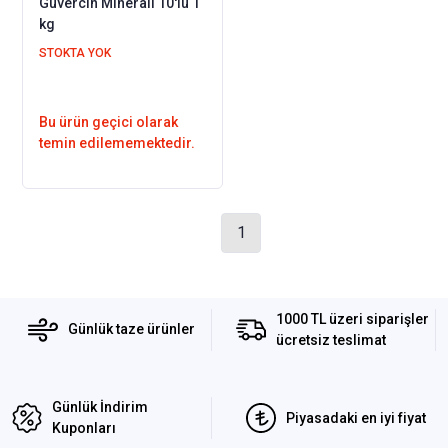
Güvercin Minerali 10'lu 1
kg
STOKTA YOK
Bu ürün geçici olarak
temin edilememektedir.
1
1000 TL üzeri siparişler
Günlük taze ürünler
ücretsiz teslimat
Günlük İndirim
Piyasadaki en iyi fiyat
Kuponları