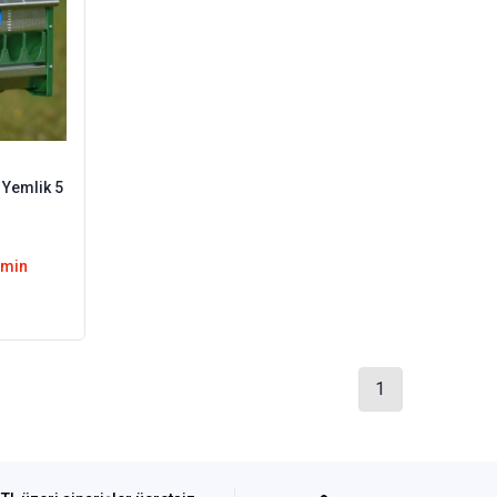
 Yemlik 5
emin
1