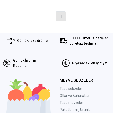
1
1000 TL üzeri siparişler
Günlük taze ürünler
ücretsiz teslimat
Günlük İndirim
Piyasadaki en iyi fiyat
Kuponları
MEYVE SEBZELER
Taze sebzeler
Otlar ve Baharatlar
Taze meyveler
Paketlenmiş Ürünler