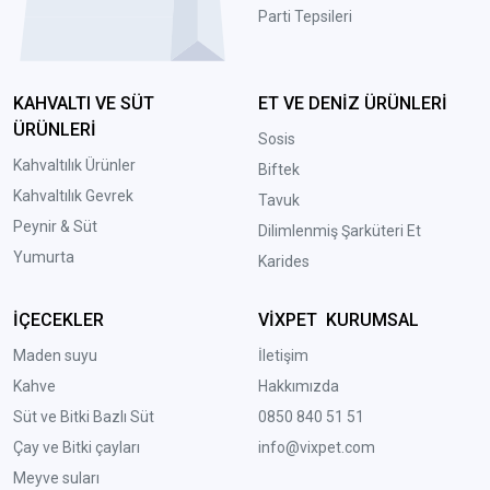
Parti Tepsileri
KAHVALTI VE SÜT
ET VE DENİZ ÜRÜNLERİ
ÜRÜNLERİ
Sosis
Kahvaltılık Ürünler
Biftek
Kahvaltılık Gevrek
Tavuk
Peynir & Süt
Dilimlenmiş Şarküteri Et
Yumurta
Karides
İÇECEKLER
VİXPET KURUMSAL
Maden suyu
İletişim
Kahve
Hakkımızda
Süt ve Bitki Bazlı Süt
0850 840 51 51
Çay ve Bitki çayları
info@vixpet.com
Meyve suları