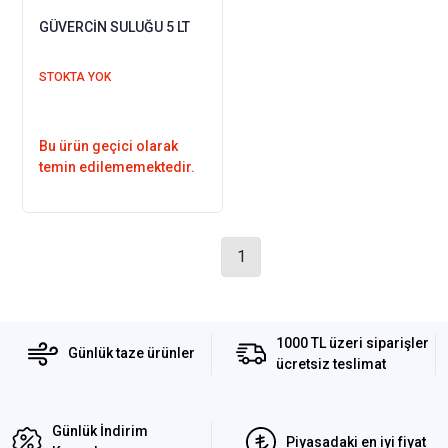
GÜVERCİN SULUĞU 5 LT
STOKTA YOK
Bu ürün geçici olarak
temin edilememektedir.
1
1000 TL üzeri siparişler
Günlük taze ürünler
ücretsiz teslimat
Günlük İndirim
Piyasadaki en iyi fiyat