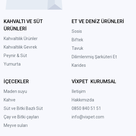
KAHVALTI VE SÜT
ET VE DENİZ ÜRÜNLERİ
ÜRÜNLERİ
Sosis
Kahvaltılık Ürünler
Biftek
Kahvaltılık Gevrek
Tavuk
Peynir & Süt
Dilimlenmiş Şarküteri Et
Yumurta
Karides
İÇECEKLER
VİXPET KURUMSAL
Maden suyu
İletişim
Kahve
Hakkımızda
Süt ve Bitki Bazlı Süt
0850 840 51 51
Çay ve Bitki çayları
info@vixpet.com
Meyve suları