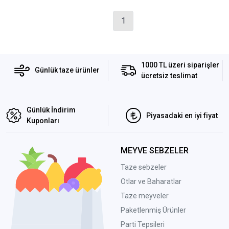
1
1000 TL üzeri siparişler
Günlük taze ürünler
ücretsiz teslimat
Günlük İndirim
Piyasadaki en iyi fiyat
Kuponları
MEYVE SEBZELER
Taze sebzeler
Otlar ve Baharatlar
Taze meyveler
Paketlenmiş Ürünler
Parti Tepsileri