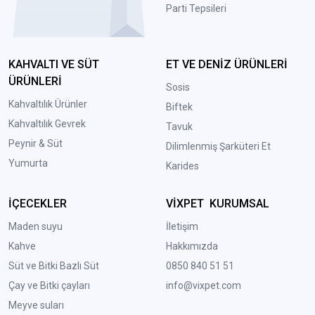
Parti Tepsileri
KAHVALTI VE SÜT
ET VE DENİZ ÜRÜNLERİ
ÜRÜNLERİ
Sosis
Kahvaltılık Ürünler
Biftek
Kahvaltılık Gevrek
Tavuk
Peynir & Süt
Dilimlenmiş Şarküteri Et
Yumurta
Karides
İÇECEKLER
VİXPET KURUMSAL
Maden suyu
İletişim
Kahve
Hakkımızda
Süt ve Bitki Bazlı Süt
0850 840 51 51
Çay ve Bitki çayları
info@vixpet.com
Meyve suları