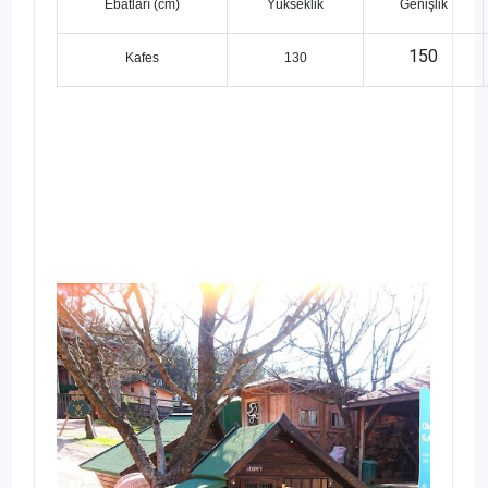
Ebatları (cm)
Yükseklik
Genişlik
150
Kafes
130