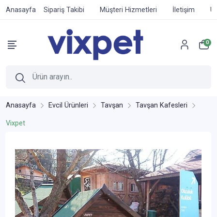
Anasayfa
Sipariş Takibi
Müşteri Hizmetleri
İletişim
Ür
0
Anasayfa
Evcil Ürünleri
Tavşan
Tavşan Kafesleri
Vixpet