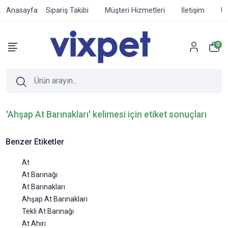
Anasayfa
Sipariş Takibi
Müşteri Hizmetleri
İletişim
Ür
0
'Ahşap At Barınakları' kelimesi için etiket sonuçları
Benzer Etiketler
At
At Barınağı
At Barınakları
Ahşap At Barınakları
Tekli At Barınağı
At Ahırı