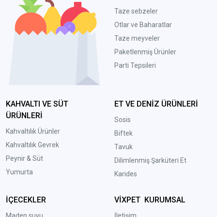
Taze sebzeler
Otlar ve Baharatlar
Taze meyveler
Paketlenmiş Ürünler
Parti Tepsileri
KAHVALTI VE SÜT
ET VE DENİZ ÜRÜNLERİ
ÜRÜNLERİ
Sosis
Kahvaltılık Ürünler
Biftek
Kahvaltılık Gevrek
Tavuk
Peynir & Süt
Dilimlenmiş Şarküteri Et
Yumurta
Karides
İÇECEKLER
VİXPET KURUMSAL
Maden suyu
İletişim