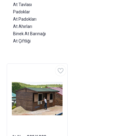
At Tavlası
Padoklar
At Padokları
At Ahırları
Binek At Barınağı
At Çiftliği