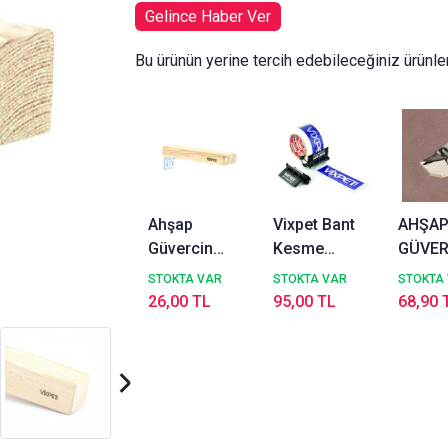
Gelince Haber Ver
Bu ürünün yerine tercih edebileceğiniz ürünle
Ahşap
Vixpet Bant
AHŞA
Güvercin
Kesme
GÜVER
Tünek ST 4 x
Aparatı Bant-
TÜNEĞ
STOKTA VAR
STOKTA VAR
STOKTA
2 x 15 cm
Kes Eni 5
15X20
26,00 TL
95,00 TL
68,90 
Cm'e Kadar
Takılabilir