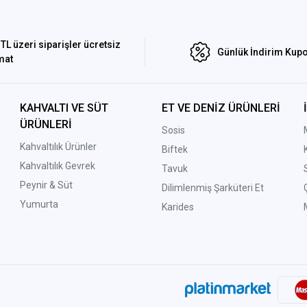
TL üzeri siparişler ücretsiz
Günlük İndirim Kupo
mat
KAHVALTI VE SÜT
ET VE DENİZ ÜRÜNLERİ
ÜRÜNLERİ
Sosis
Kahvaltılık Ürünler
Biftek
Kahvaltılık Gevrek
Tavuk
Peynir & Süt
Dilimlenmiş Şarküteri Et
Yumurta
Karides