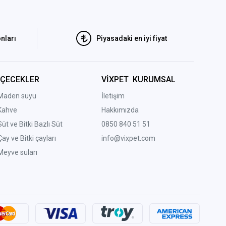
nları
Piyasadaki en iyi fiyat
İÇECEKLER
VİXPET KURUMSAL
Maden suyu
İletişim
Kahve
Hakkımızda
Süt ve Bitki Bazlı Süt
0850 840 51 51
Çay ve Bitki çayları
info@vixpet.com
Meyve suları