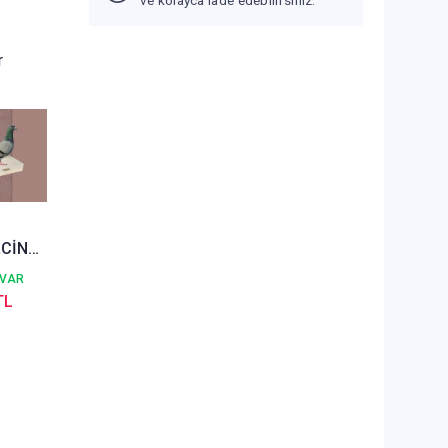
ve kolayca iade edebilirsiniz.
r
P
CİN
İ
 VAR
TL