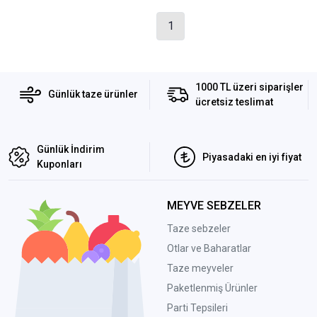
1
1000 TL üzeri siparişler
Günlük taze ürünler
ücretsiz teslimat
Günlük İndirim
Piyasadaki en iyi fiyat
Kuponları
MEYVE SEBZELER
Taze sebzeler
Otlar ve Baharatlar
Taze meyveler
Paketlenmiş Ürünler
Parti Tepsileri