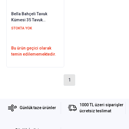
Bella Bahçeli Tavuk
Kümesi 35 Tavuk
Barınabilir + Bahçe
STOKTA YOK
Seçenekli
Bu ürün geçici olarak
temin edilememektedir.
1
1000 TL üzeri siparişler
Günlük taze ürünler
ücretsiz teslimat