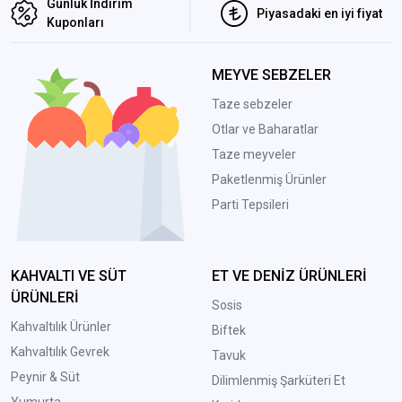
Günlük İndirim
Piyasadaki en iyi fiyat
Kuponları
MEYVE SEBZELER
Taze sebzeler
Otlar ve Baharatlar
Taze meyveler
Paketlenmiş Ürünler
Parti Tepsileri
KAHVALTI VE SÜT
ET VE DENİZ ÜRÜNLERİ
ÜRÜNLERİ
Sosis
Kahvaltılık Ürünler
Biftek
Kahvaltılık Gevrek
Tavuk
Peynir & Süt
Dilimlenmiş Şarküteri Et