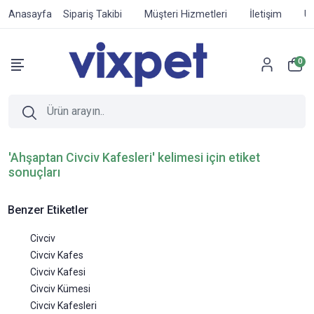
Anasayfa
Sipariş Takibi
Müşteri Hizmetleri
İletişim
Ür
0
'Ahşaptan Civciv Kafesleri' kelimesi için etiket
sonuçları
Benzer Etiketler
Civciv
Civciv Kafes
Civciv Kafesi
Civciv Kümesi
Civciv Kafesleri