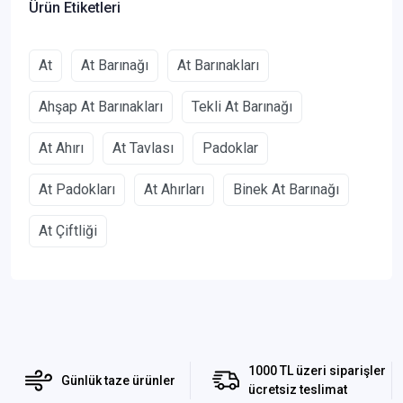
Ürün Etiketleri
At
At Barınağı
At Barınakları
Ahşap At Barınakları
Tekli At Barınağı
At Ahırı
At Tavlası
Padoklar
At Padokları
At Ahırları
Binek At Barınağı
At Çiftliği
1000 TL üzeri siparişler
Günlük taze ürünler
ücretsiz teslimat