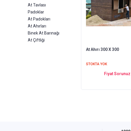
At Tavlası
Padoklar
At Padokları
At Ahırları
Binek At Barınağı
At Çiftliği
At Ahırı 300 X 300
STOKTA YOK
Fiyat Sorunuz