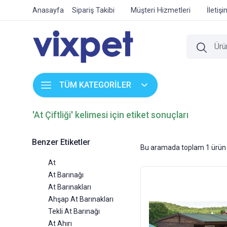
Anasayfa
Sipariş Takibi
Müşteri Hizmetleri
İletiş
TÜM KATEGORİLER
'At Çiftliği' kelimesi için etiket sonuçları
Benzer Etiketler
Bu aramada toplam
1
ürün 
At
At Barınağı
At Barınakları
Ahşap At Barınakları
Tekli At Barınağı
At Ahırı