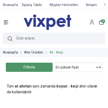
Anasayfa
Sipariş Takibi
Müşteri Hizmetleri
İletişim
Ür
0
Anasayfa
Ahır Ürünleri
At - Keçi
Filtrele
Tüm
at ahırları
aynı zamanda
koyun
-
keçi
ahırı olarak
da kullanılabilir.