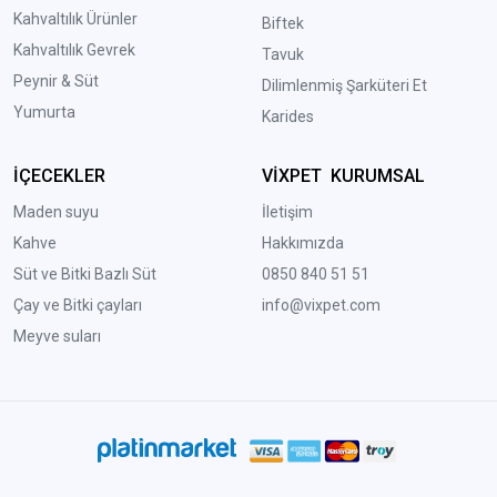
Kahvaltılık Ürünler
Biftek
Kahvaltılık Gevrek
Tavuk
Peynir & Süt
Dilimlenmiş Şarküteri Et
Yumurta
Karides
İÇECEKLER
VİXPET KURUMSAL
Maden suyu
İletişim
Kahve
Hakkımızda
Süt ve Bitki Bazlı Süt
0850 840 51 51
Çay ve Bitki çayları
info@vixpet.com
Meyve suları