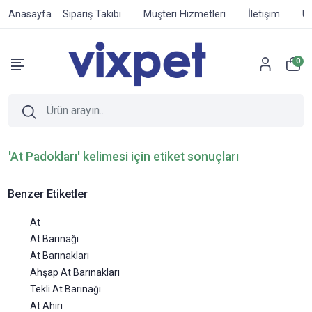
Anasayfa
Sipariş Takibi
Müşteri Hizmetleri
İletişim
Ür
0
'At Padokları' kelimesi için etiket sonuçları
Benzer Etiketler
At
At Barınağı
At Barınakları
Ahşap At Barınakları
Tekli At Barınağı
At Ahırı