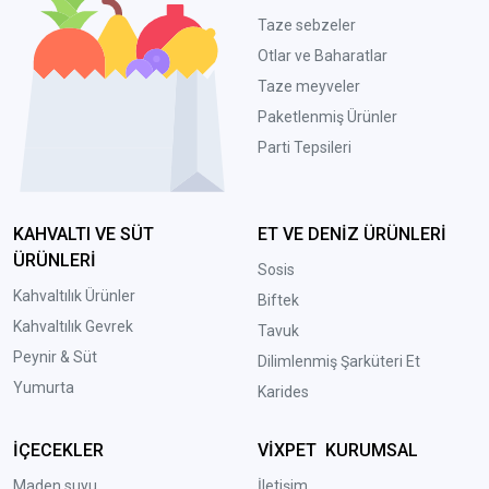
Taze sebzeler
Otlar ve Baharatlar
Taze meyveler
Paketlenmiş Ürünler
Parti Tepsileri
KAHVALTI VE SÜT
ET VE DENİZ ÜRÜNLERİ
ÜRÜNLERİ
Sosis
Kahvaltılık Ürünler
Biftek
Kahvaltılık Gevrek
Tavuk
Peynir & Süt
Dilimlenmiş Şarküteri Et
Yumurta
Karides
İÇECEKLER
VİXPET KURUMSAL
Maden suyu
İletişim