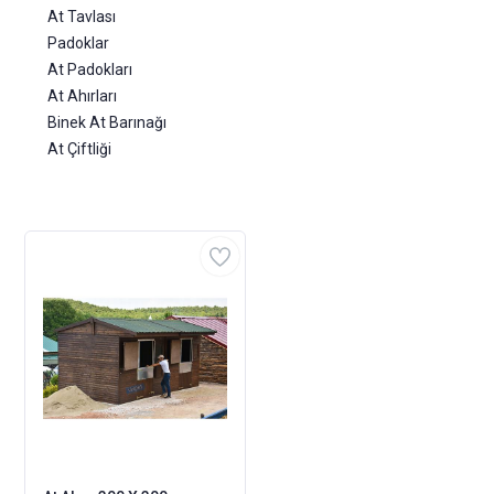
At Tavlası
Padoklar
At Padokları
At Ahırları
Binek At Barınağı
At Çiftliği