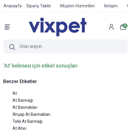
Anasayfa
Sipariş Takibi
Müşteri Hizmetleri
İletişim
Ür
0
'At' kelimesi için etiket sonuçları
Benzer Etiketler
At
At Barınağı
At Barınakları
Ahşap At Barınakları
Tekli At Barınağı
At Ahırı