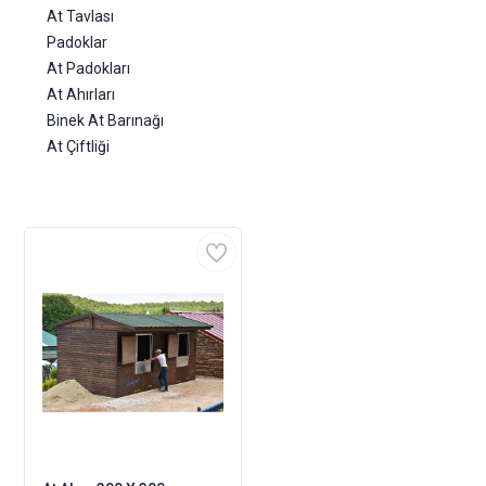
At Tavlası
Padoklar
At Padokları
At Ahırları
Binek At Barınağı
At Çiftliği