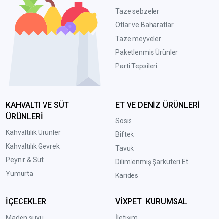
Taze sebzeler
Otlar ve Baharatlar
Taze meyveler
Paketlenmiş Ürünler
Parti Tepsileri
KAHVALTI VE SÜT
ET VE DENİZ ÜRÜNLERİ
ÜRÜNLERİ
Sosis
Kahvaltılık Ürünler
Biftek
Kahvaltılık Gevrek
Tavuk
Peynir & Süt
Dilimlenmiş Şarküteri Et
Yumurta
Karides
İÇECEKLER
VİXPET KURUMSAL
Maden suyu
İletişim