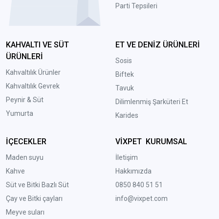
Parti Tepsileri
KAHVALTI VE SÜT
ET VE DENİZ ÜRÜNLERİ
ÜRÜNLERİ
Sosis
Kahvaltılık Ürünler
Biftek
Kahvaltılık Gevrek
Tavuk
Peynir & Süt
Dilimlenmiş Şarküteri Et
Yumurta
Karides
İÇECEKLER
VİXPET KURUMSAL
Maden suyu
İletişim
Kahve
Hakkımızda
Süt ve Bitki Bazlı Süt
0850 840 51 51
Çay ve Bitki çayları
info@vixpet.com
Meyve suları