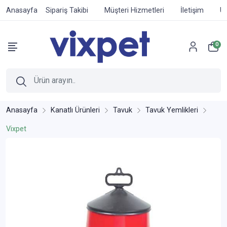
Anasayfa
Sipariş Takibi
Müşteri Hizmetleri
İletişim
Ür
0
Anasayfa
Kanatlı Ürünleri
Tavuk
Tavuk Yemlikleri
Vixpet