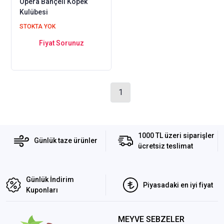
Opera Bahçeli Köpek
Kulübesi
STOKTA YOK
Fiyat Sorunuz
1
1000 TL üzeri siparişler
Günlük taze ürünler
ücretsiz teslimat
Günlük İndirim
Piyasadaki en iyi fiyat
Kuponları
MEYVE SEBZELER