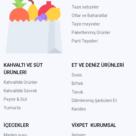
Taze sebzeler
Otlar ve Baharatlar
Taze meyveler
Paketlenmiş Ürünler
Parti Tepsileri
KAHVALTI VE SÜT
ET VE DENİZ ÜRÜNLERİ
ÜRÜNLERİ
Sosis
Kahvaltılık Ürünler
Biftek
Kahvaltılık Gevrek
Tavuk
Peynir & Süt
Dilimlenmiş Şarküteri Et
Yumurta
Karides
İÇECEKLER
VİXPET KURUMSAL
Maden suyu
İletişim