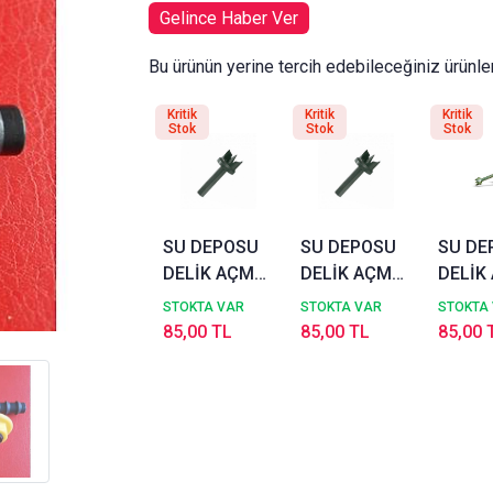
Gelince Haber Ver
Bu ürünün yerine tercih edebileceğiniz ürünle
Kritik
Kritik
Kritik
Stok
Stok
Stok
SU DEPOSU
SU DEPOSU
SU DE
DELİK AÇMA
DELİK AÇMA
DELİK
MATKAP UCU
MATKAP UCU
APARA
STOKTA VAR
STOKTA VAR
STOKTA
(HR2 REKOR)
(HR1 REKOR)
(HR1 
85,00 TL
85,00 TL
85,00 