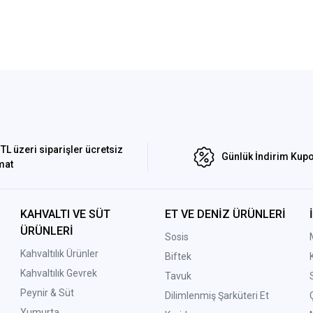
TL üzeri siparişler ücretsiz
Günlük İndirim Kupo
mat
KAHVALTI VE SÜT
ET VE DENİZ ÜRÜNLERİ
ÜRÜNLERİ
Sosis
Kahvaltılık Ürünler
Biftek
Kahvaltılık Gevrek
Tavuk
Peynir & Süt
Dilimlenmiş Şarküteri Et
Yumurta