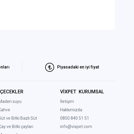
nları
Piyasadaki en iyi fiyat
İÇECEKLER
VİXPET KURUMSAL
Maden suyu
İletişim
Kahve
Hakkımızda
Süt ve Bitki Bazlı Süt
0850 840 51 51
Çay ve Bitki çayları
info@vixpet.com