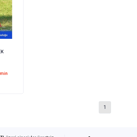
EK
emin
1