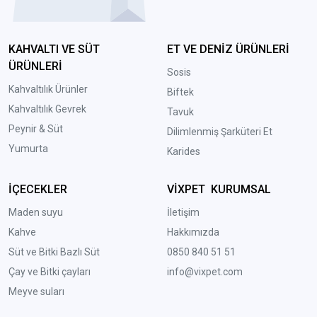
KAHVALTI VE SÜT
ET VE DENİZ ÜRÜNLERİ
ÜRÜNLERİ
Sosis
Kahvaltılık Ürünler
Biftek
Kahvaltılık Gevrek
Tavuk
Peynir & Süt
Dilimlenmiş Şarküteri Et
Yumurta
Karides
İÇECEKLER
VİXPET KURUMSAL
Maden suyu
İletişim
Kahve
Hakkımızda
Süt ve Bitki Bazlı Süt
0850 840 51 51
Çay ve Bitki çayları
info@vixpet.com
Meyve suları