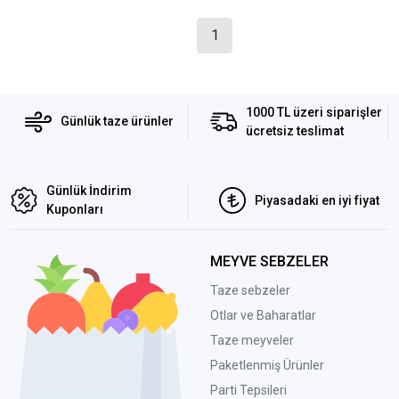
1
1000 TL üzeri siparişler
Günlük taze ürünler
ücretsiz teslimat
Günlük İndirim
Piyasadaki en iyi fiyat
Kuponları
MEYVE SEBZELER
Taze sebzeler
Otlar ve Baharatlar
Taze meyveler
Paketlenmiş Ürünler
Parti Tepsileri