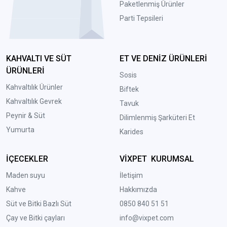
Paketlenmiş Ürünler
Parti Tepsileri
KAHVALTI VE SÜT
ET VE DENİZ ÜRÜNLERİ
ÜRÜNLERİ
Sosis
Kahvaltılık Ürünler
Biftek
Kahvaltılık Gevrek
Tavuk
Peynir & Süt
Dilimlenmiş Şarküteri Et
Yumurta
Karides
İÇECEKLER
VİXPET KURUMSAL
Maden suyu
İletişim
Kahve
Hakkımızda
Süt ve Bitki Bazlı Süt
0850 840 51 51
Çay ve Bitki çayları
info@vixpet.com