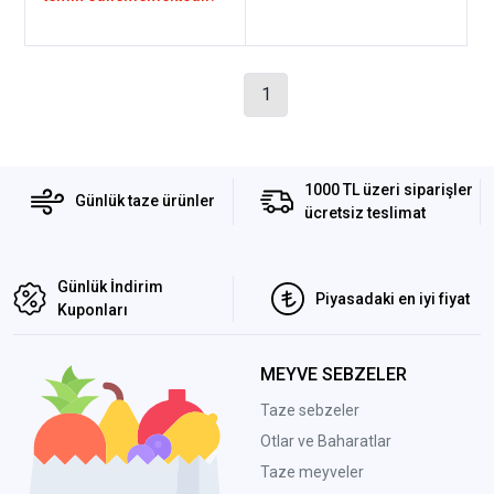
1
1000 TL üzeri siparişler
Günlük taze ürünler
ücretsiz teslimat
Günlük İndirim
Piyasadaki en iyi fiyat
Kuponları
MEYVE SEBZELER
Taze sebzeler
Otlar ve Baharatlar
Taze meyveler