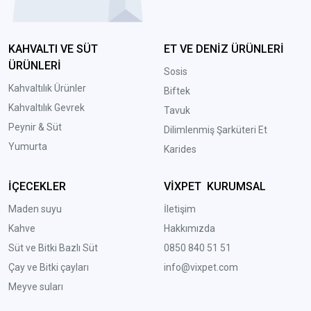
KAHVALTI VE SÜT
ET VE DENİZ ÜRÜNLERİ
ÜRÜNLERİ
Sosis
Kahvaltılık Ürünler
Biftek
Kahvaltılık Gevrek
Tavuk
Peynir & Süt
Dilimlenmiş Şarküteri Et
Yumurta
Karides
İÇECEKLER
VİXPET KURUMSAL
Maden suyu
İletişim
Kahve
Hakkımızda
Süt ve Bitki Bazlı Süt
0850 840 51 51
Çay ve Bitki çayları
info@vixpet.com
Meyve suları