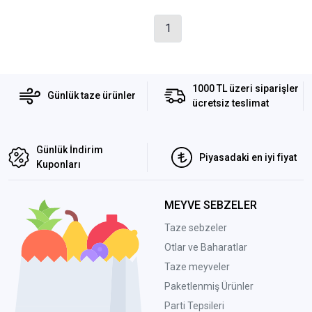
1
1000 TL üzeri siparişler
Günlük taze ürünler
ücretsiz teslimat
Günlük İndirim
Piyasadaki en iyi fiyat
Kuponları
MEYVE SEBZELER
Taze sebzeler
Otlar ve Baharatlar
Taze meyveler
Paketlenmiş Ürünler
Parti Tepsileri