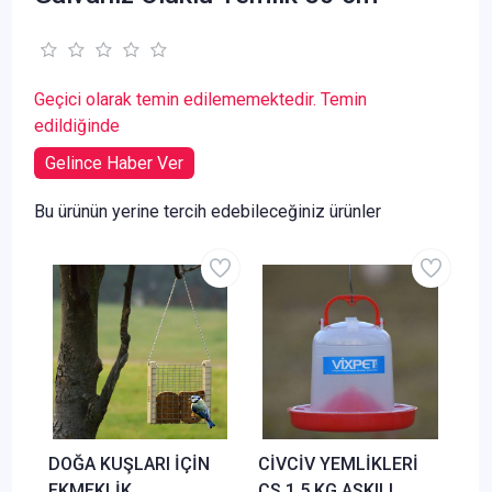
Geçici olarak temin edilememektedir. Temin
edildiğinde
Gelince Haber Ver
Bu ürünün yerine tercih edebileceğiniz ürünler
DOĞA KUŞLARI İÇİN
CİVCİV YEMLİKLERİ
EKMEKLİK
CS 1.5 KG ASKILI