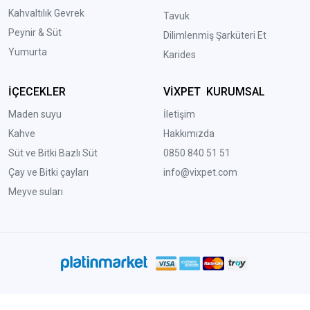
Kahvaltılık Gevrek
Tavuk
Peynir & Süt
Dilimlenmiş Şarküteri Et
Yumurta
Karides
İÇECEKLER
VİXPET KURUMSAL
Maden suyu
İletişim
Kahve
Hakkımızda
Süt ve Bitki Bazlı Süt
0850 840 51 51
Çay ve Bitki çayları
info@vixpet.com
Meyve suları