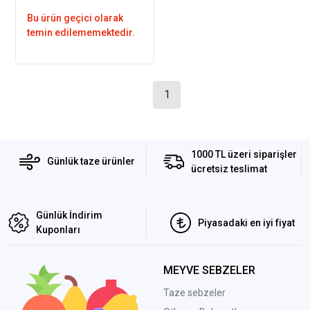
Bu ürün geçici olarak
temin edilememektedir.
1
1000 TL üzeri siparişler
Günlük taze ürünler
ücretsiz teslimat
Günlük İndirim
Piyasadaki en iyi fiyat
Kuponları
MEYVE SEBZELER
Taze sebzeler