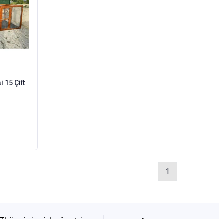
 15 Çift
1