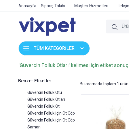
Anasayfa
Sipariş Takibi
Müşteri Hizmetleri
İletiş
TÜM KATEGORİLER
'Güvercin Folluk Otları' kelimesi için etiket sonuçl
Benzer Etiketler
Bu aramada toplam
1
ürün 
Güvercin Folluk Otu
Güvercin Folluk Otları
Güvercin Folluk Ot
Güvercin Folluk İçin Ot Çöp
Güvercin Folluk İçin Ot Çöp
Saman