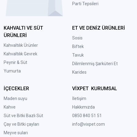
Parti Tepsileri
KAHVALTI VE SÜT
ET VE DENİZ ÜRÜNLERİ
ÜRÜNLERİ
Sosis
Kahvaltılık Ürünler
Biftek
Kahvaltılık Gevrek
Tavuk
Peynir & Süt
Dilimlenmiş Şarküteri Et
Yumurta
Karides
İÇECEKLER
VİXPET KURUMSAL
Maden suyu
İletişim
Kahve
Hakkımızda
Süt ve Bitki Bazlı Süt
0850 840 51 51
Çay ve Bitki çayları
info@vixpet.com
Meyve suları