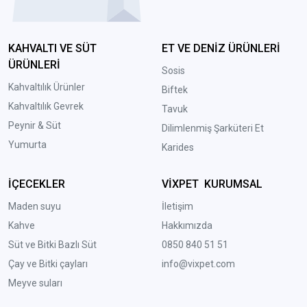
KAHVALTI VE SÜT
ET VE DENİZ ÜRÜNLERİ
ÜRÜNLERİ
Sosis
Kahvaltılık Ürünler
Biftek
Kahvaltılık Gevrek
Tavuk
Peynir & Süt
Dilimlenmiş Şarküteri Et
Yumurta
Karides
İÇECEKLER
VİXPET KURUMSAL
Maden suyu
İletişim
Kahve
Hakkımızda
Süt ve Bitki Bazlı Süt
0850 840 51 51
Çay ve Bitki çayları
info@vixpet.com
Meyve suları