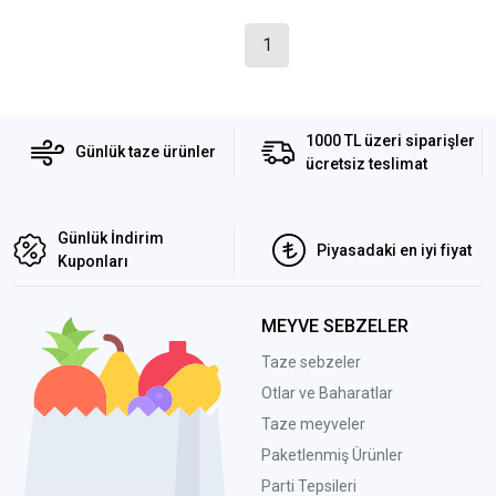
1
1000 TL üzeri siparişler
Günlük taze ürünler
ücretsiz teslimat
Günlük İndirim
Piyasadaki en iyi fiyat
Kuponları
MEYVE SEBZELER
Taze sebzeler
Otlar ve Baharatlar
Taze meyveler
Paketlenmiş Ürünler
Parti Tepsileri