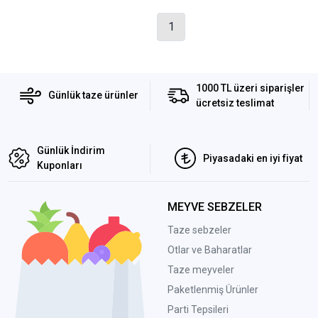
1
1000 TL üzeri siparişler
Günlük taze ürünler
ücretsiz teslimat
Günlük İndirim
Piyasadaki en iyi fiyat
Kuponları
MEYVE SEBZELER
Taze sebzeler
Otlar ve Baharatlar
Taze meyveler
Paketlenmiş Ürünler
Parti Tepsileri