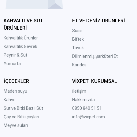
KAHVALTI VE SÜT
ET VE DENİZ ÜRÜNLERİ
ÜRÜNLERİ
Sosis
Kahvaltılık Ürünler
Biftek
Kahvaltılık Gevrek
Tavuk
Peynir & Süt
Dilimlenmiş Şarküteri Et
Yumurta
Karides
İÇECEKLER
VİXPET KURUMSAL
Maden suyu
İletişim
Kahve
Hakkımızda
Süt ve Bitki Bazlı Süt
0850 840 51 51
Çay ve Bitki çayları
info@vixpet.com
Meyve suları