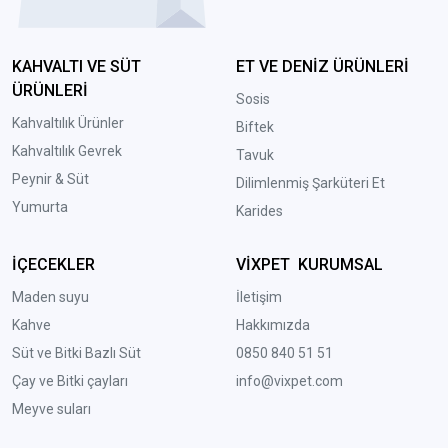
KAHVALTI VE SÜT
ET VE DENİZ ÜRÜNLERİ
ÜRÜNLERİ
Sosis
Kahvaltılık Ürünler
Biftek
Kahvaltılık Gevrek
Tavuk
Peynir & Süt
Dilimlenmiş Şarküteri Et
Yumurta
Karides
İÇECEKLER
VİXPET KURUMSAL
Maden suyu
İletişim
Kahve
Hakkımızda
Süt ve Bitki Bazlı Süt
0850 840 51 51
Çay ve Bitki çayları
info@vixpet.com
Meyve suları