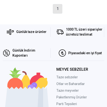
1
1000 TL üzeri siparişler
Günlük taze ürünler
ücretsiz teslimat
Günlük İndirim
Piyasadaki en iyi fiyat
Kuponları
MEYVE SEBZELER
Taze sebzeler
Otlar ve Baharatlar
Taze meyveler
Paketlenmiş Ürünler
Parti Tepsileri