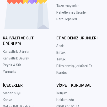
Taze meyveler
Paketlenmiş Ürünler
Parti Tepsileri
KAHVALTI VE SÜT
ET VE DENİZ ÜRÜNLERİ
ÜRÜNLERİ
Sosis
Kahvaltılık Ürünler
Biftek
Kahvaltılık Gevrek
Tavuk
Peynir & Süt
Dilimlenmiş Şarküteri Et
Yumurta
Karides
İÇECEKLER
VİXPET KURUMSAL
Maden suyu
İletişim
Kahve
Hakkımızda
Süt ve Bitki Bazlı Süt
0850 840 51 51