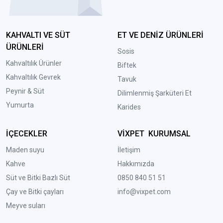
KAHVALTI VE SÜT
ET VE DENİZ ÜRÜNLERİ
ÜRÜNLERİ
Sosis
Kahvaltılık Ürünler
Biftek
Kahvaltılık Gevrek
Tavuk
Peynir & Süt
Dilimlenmiş Şarküteri Et
Yumurta
Karides
İÇECEKLER
VİXPET KURUMSAL
Maden suyu
İletişim
Kahve
Hakkımızda
Süt ve Bitki Bazlı Süt
0850 840 51 51
Çay ve Bitki çayları
info@vixpet.com
Meyve suları