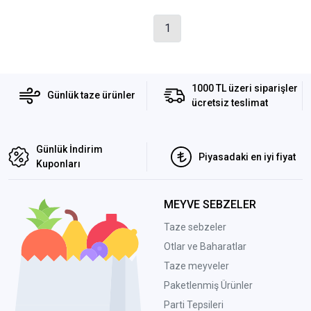
1
1000 TL üzeri siparişler
Günlük taze ürünler
ücretsiz teslimat
Günlük İndirim
Piyasadaki en iyi fiyat
Kuponları
MEYVE SEBZELER
Taze sebzeler
Otlar ve Baharatlar
Taze meyveler
Paketlenmiş Ürünler
Parti Tepsileri