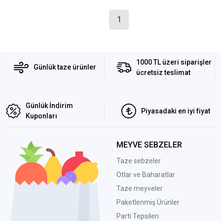
1
1000 TL üzeri siparişler
Günlük taze ürünler
ücretsiz teslimat
Günlük İndirim
Piyasadaki en iyi fiyat
Kuponları
MEYVE SEBZELER
Taze sebzeler
Otlar ve Baharatlar
Taze meyveler
Paketlenmiş Ürünler
Parti Tepsileri