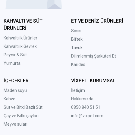
KAHVALTI VE SÜT
ET VE DENİZ ÜRÜNLERİ
ÜRÜNLERİ
Sosis
Kahvaltılık Ürünler
Biftek
Kahvaltılık Gevrek
Tavuk
Peynir & Süt
Dilimlenmiş Şarküteri Et
Yumurta
Karides
İÇECEKLER
VİXPET KURUMSAL
Maden suyu
İletişim
Kahve
Hakkımızda
Süt ve Bitki Bazlı Süt
0850 840 51 51
Çay ve Bitki çayları
info@vixpet.com
Meyve suları