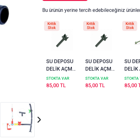
Bu ürünün yerine tercih edebileceğiniz ürünle
Kritik
Kritik
Kritik
Stok
Stok
Stok
SU DEPOSU
SU DEPOSU
SU DE
DELİK AÇMA
DELİK AÇMA
DELİK
MATKAP UCU
MATKAP UCU
APARA
STOKTA VAR
STOKTA VAR
STOKTA
(HR2 REKOR)
(HR1 REKOR)
(HR1 
85,00 TL
85,00 TL
85,00 