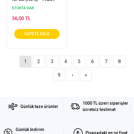
STOKTA VAR
56,00 TL
1
2
3
4
5
6
7
8
9
›
»
1000 TL üzeri siparişler
Günlük taze ürünler
ücretsiz teslimat
Günlük İndirim
Piyasadaki en iyi fiyat