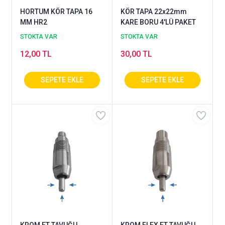
HORTUM KÖR TAPA 16
KÖR TAPA 22x22mm
MM HR2
KARE BORU 4'LÜ PAKET
STOKTA VAR
STOKTA VAR
12,00 TL
30,00 TL
KROM ET TAVUĞU
KROM FLEX ET TAVUĞU