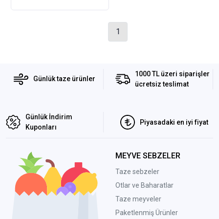
1
1000 TL üzeri siparişler
Günlük taze ürünler
ücretsiz teslimat
Günlük İndirim
Piyasadaki en iyi fiyat
Kuponları
MEYVE SEBZELER
Taze sebzeler
Otlar ve Baharatlar
Taze meyveler
Paketlenmiş Ürünler