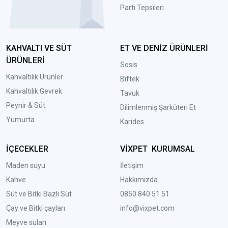
Parti Tepsileri
KAHVALTI VE SÜT
ET VE DENİZ ÜRÜNLERİ
ÜRÜNLERİ
Sosis
Kahvaltılık Ürünler
Biftek
Kahvaltılık Gevrek
Tavuk
Peynir & Süt
Dilimlenmiş Şarküteri Et
Yumurta
Karides
İÇECEKLER
VİXPET KURUMSAL
Maden suyu
İletişim
Kahve
Hakkımızda
Süt ve Bitki Bazlı Süt
0850 840 51 51
Çay ve Bitki çayları
info@vixpet.com
Meyve suları