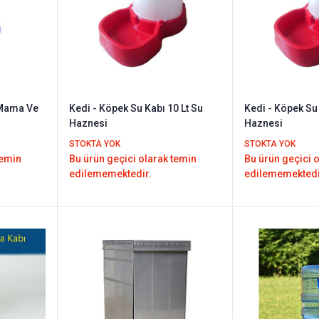
 Mama Ve
Kedi - Köpek Su Kabı 10 Lt Su
Kedi - Köpek Su Ka
Haznesi
Haznesi
STOKTA YOK
STOKTA YOK
temin
Bu ürün geçici olarak temin
Bu ürün geçici 
edilememektedir.
edilememektedi