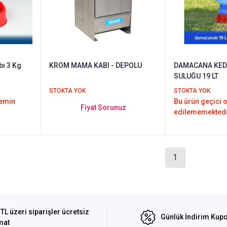
ı 3 Kg
KROM MAMA KABI - DEPOLU
DAMACANA KEDİ
SULUĞU 19 LT
STOKTA YOK
STOKTA YOK
temin
Bu ürün geçici 
Fiyat Sorunuz
edilememektedi
1
TL üzeri siparişler ücretsiz
Günlük İndirim Kupo
mat