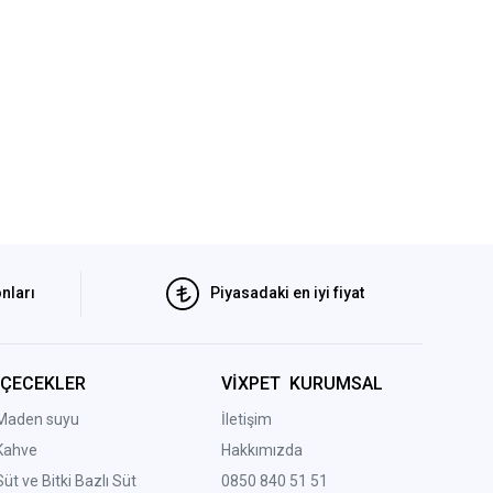
nları
Piyasadaki en iyi fiyat
İÇECEKLER
VİXPET KURUMSAL
Maden suyu
İletişim
Kahve
Hakkımızda
Süt ve Bitki Bazlı Süt
0850 840 51 51