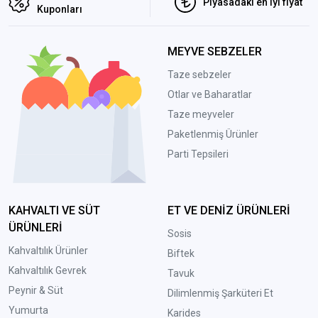
Piyasadaki en iyi fiyat
Kuponları
MEYVE SEBZELER
Taze sebzeler
Otlar ve Baharatlar
Taze meyveler
Paketlenmiş Ürünler
Parti Tepsileri
KAHVALTI VE SÜT
ET VE DENİZ ÜRÜNLERİ
ÜRÜNLERİ
Sosis
Kahvaltılık Ürünler
Biftek
Kahvaltılık Gevrek
Tavuk
Peynir & Süt
Dilimlenmiş Şarküteri Et
Yumurta
Karides