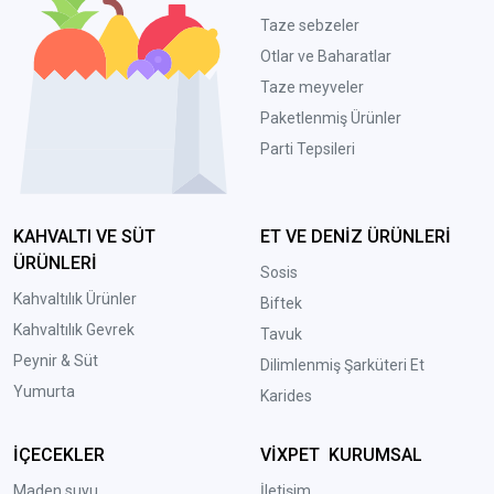
Taze sebzeler
Otlar ve Baharatlar
Taze meyveler
Paketlenmiş Ürünler
Parti Tepsileri
KAHVALTI VE SÜT
ET VE DENİZ ÜRÜNLERİ
ÜRÜNLERİ
Sosis
Kahvaltılık Ürünler
Biftek
Kahvaltılık Gevrek
Tavuk
Peynir & Süt
Dilimlenmiş Şarküteri Et
Yumurta
Karides
İÇECEKLER
VİXPET KURUMSAL
Maden suyu
İletişim