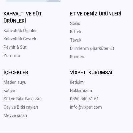
KAHVALTI VE SÜT
ET VE DENİZ ÜRÜNLERİ
ÜRÜNLERİ
Sosis
Kahvaltılık Ürünler
Biftek
Kahvaltılık Gevrek
Tavuk
Peynir & Süt
Dilimlenmiş Şarküteri Et
Yumurta
Karides
İÇECEKLER
VİXPET KURUMSAL
Maden suyu
İletişim
Kahve
Hakkımızda
Süt ve Bitki Bazlı Süt
0850 840 51 51
Çay ve Bitki çayları
info@vixpet.com
Meyve suları