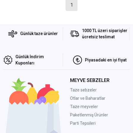
1
1000 TL üzeri siparişler
Günlük taze ürünler
ücretsiz teslimat
Günlük İndirim
Piyasadaki en iyi fiyat
Kuponları
MEYVE SEBZELER
Taze sebzeler
Otlar ve Baharatlar
Taze meyveler
Paketlenmiş Ürünler
Parti Tepsileri