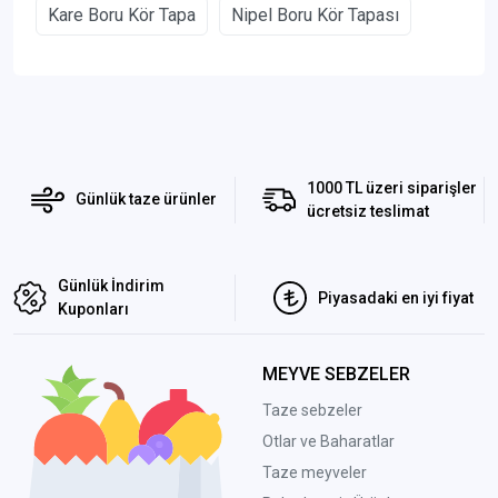
Kare Boru Kör Tapa
Nipel Boru Kör Tapası
1000 TL üzeri siparişler
Günlük taze ürünler
ücretsiz teslimat
Günlük İndirim
Piyasadaki en iyi fiyat
Kuponları
MEYVE SEBZELER
Taze sebzeler
Otlar ve Baharatlar
Taze meyveler