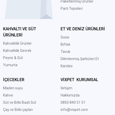
Paketlenmiş Ürünler
Parti Tepsileri
KAHVALTI VE SÜT
ET VE DENİZ ÜRÜNLERİ
ÜRÜNLERİ
Sosis
Kahvaltılık Ürünler
Biftek
Kahvaltılık Gevrek
Tavuk
Peynir & Süt
Dilimlenmiş Şarküteri Et
Yumurta
Karides
İÇECEKLER
VİXPET KURUMSAL
Maden suyu
İletişim
Kahve
Hakkımızda
Süt ve Bitki Bazlı Süt
0850 840 51 51
Çay ve Bitki çayları
info@vixpet.com