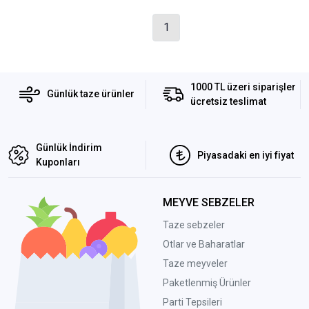
1
1000 TL üzeri siparişler
Günlük taze ürünler
ücretsiz teslimat
Günlük İndirim
Piyasadaki en iyi fiyat
Kuponları
MEYVE SEBZELER
Taze sebzeler
Otlar ve Baharatlar
Taze meyveler
Paketlenmiş Ürünler
Parti Tepsileri