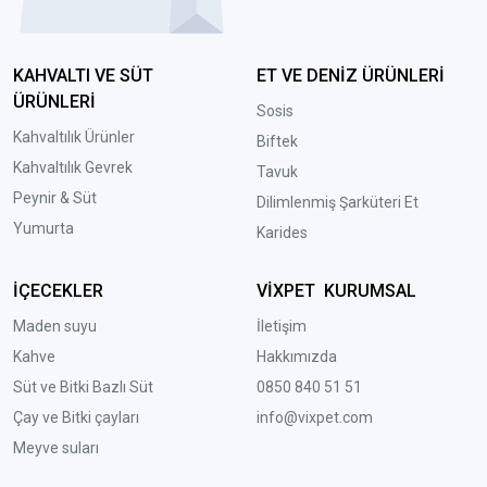
KAHVALTI VE SÜT
ET VE DENİZ ÜRÜNLERİ
ÜRÜNLERİ
Sosis
Kahvaltılık Ürünler
Biftek
Kahvaltılık Gevrek
Tavuk
Peynir & Süt
Dilimlenmiş Şarküteri Et
Yumurta
Karides
İÇECEKLER
VİXPET KURUMSAL
Maden suyu
İletişim
Kahve
Hakkımızda
Süt ve Bitki Bazlı Süt
0850 840 51 51
Çay ve Bitki çayları
info@vixpet.com
Meyve suları