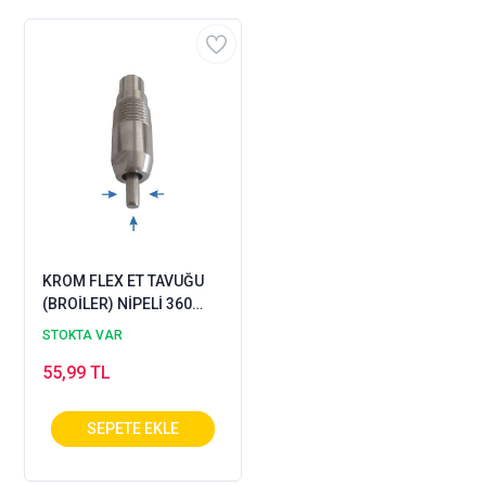
KROM FLEX ET TAVUĞU
(BROİLER) NİPELİ 360
DERECE (NO:7) - 1 ADET
STOKTA VAR
55,99 TL