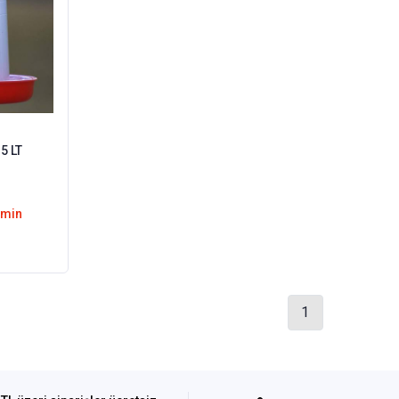
5 LT
emin
1