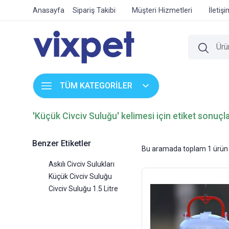
Anasayfa
Sipariş Takibi
Müşteri Hizmetleri
İletiş
TÜM KATEGORİLER
'Küçük Civciv Suluğu' kelimesi için etiket sonuçla
Benzer Etiketler
Bu aramada toplam
1
ürün 
Askılı Civciv Sulukları
Küçük Civciv Suluğu
Civciv Suluğu 1.5 Litre