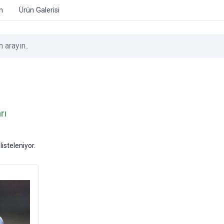
im
Ürün Galerisi
rı
listeleniyor.