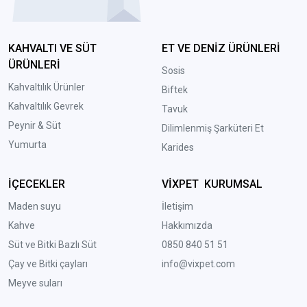
KAHVALTI VE SÜT
ET VE DENİZ ÜRÜNLERİ
ÜRÜNLERİ
Sosis
Kahvaltılık Ürünler
Biftek
Kahvaltılık Gevrek
Tavuk
Peynir & Süt
Dilimlenmiş Şarküteri Et
Yumurta
Karides
İÇECEKLER
VİXPET KURUMSAL
Maden suyu
İletişim
Kahve
Hakkımızda
Süt ve Bitki Bazlı Süt
0850 840 51 51
Çay ve Bitki çayları
info@vixpet.com
Meyve suları