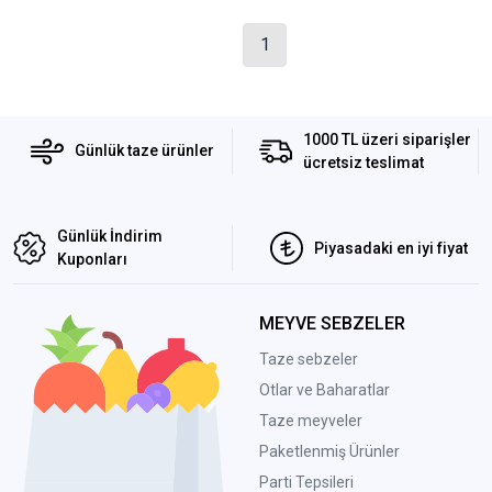
1
1000 TL üzeri siparişler
Günlük taze ürünler
ücretsiz teslimat
Günlük İndirim
Piyasadaki en iyi fiyat
Kuponları
MEYVE SEBZELER
Taze sebzeler
Otlar ve Baharatlar
Taze meyveler
Paketlenmiş Ürünler
Parti Tepsileri