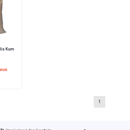
lis Kum
emin
1