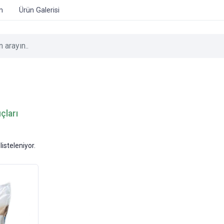
im
Ürün Galerisi
çları
listeleniyor.